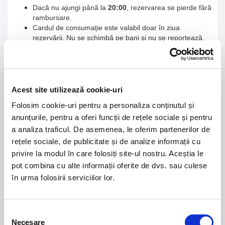
Dacă nu ajungi până la
20:00
, rezervarea se pierde fără
rambursare.
Cardul de consumație este valabil doar în ziua
rezervării. Nu se schimbă pe bani și nu se reportează.
Copiii sub 14 ani nu se iau în calcul la numărul de
persoane de la masă.
Te rugăm să respecți echipa de organizare și agenții de
securitate – vrem ca toată lumea să se distreze în
siguranță.
Acest site utilizează cookie-uri
Folosim cookie-uri pentru a personaliza conținutul și
anunțurile, pentru a oferi funcții de rețele sociale și pentru
a analiza traficul. De asemenea, le oferim partenerilor de
rețele sociale, de publicitate și de analize informații cu
privire la modul în care folosiți site-ul nostru. Aceștia le
21 - 22 august 2026
7 mai 2027
pot combina cu alte informații oferite de dvs. sau culese
NOSTALGIA Litoral
Morgan Jay - La Dolce
în urma folosirii serviciilor lor.
Vita Tour
Plaja La Nueva Cucaracha, Mamaia
Sala Palatului, Bucuresti
Selecția
Necesare
consimțământului