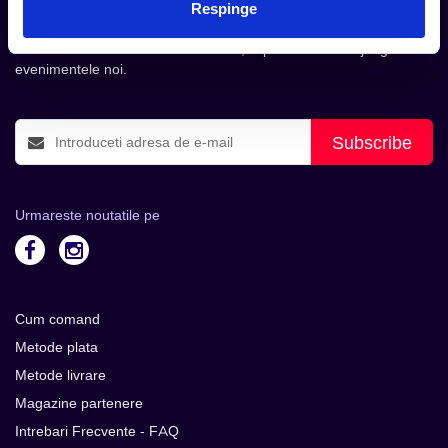
Respinge
inbox.
Aboneaza-te la newsletter-ul nostru, fii primul la care ajung
evenimentele noi.
Subscribe
Urmareste noutatile pe
Cum comand
Metode plata
Metode livrare
Magazine partenere
Intrebari Frecvente - FAQ