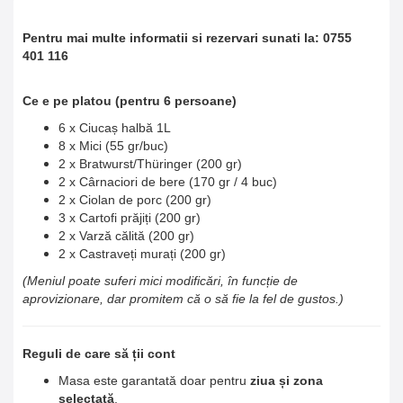
Pentru mai multe informatii si rezervari sunati la: 0755
401 116
Ce e pe platou (pentru 6 persoane)
6 x Ciucaș halbă 1L
8 x Mici (55 gr/buc)
2 x Bratwurst/Thüringer (200 gr)
2 x Cârnaciori de bere (170 gr / 4 buc)
2 x Ciolan de porc (200 gr)
3 x Cartofi prăjiți (200 gr)
2 x Varză călită (200 gr)
2 x Castraveți murați (200 gr)
(Meniul poate suferi mici modificări, în funcție de
aprovizionare, dar promitem că o să fie la fel de gustos.)
Reguli de care să ții cont
Masa este garantată doar pentru
ziua și zona
selectată
.