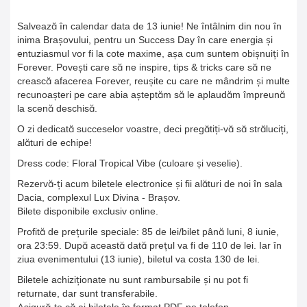
Salvează în calendar data de 13 iunie! Ne întâlnim din nou în
inima Brașovului, pentru un Success Day în care energia și
entuziasmul vor fi la cote maxime, așa cum suntem obișnuiți în
Forever. Povești care să ne inspire, tips & tricks care să ne
crească afacerea Forever, reușite cu care ne mândrim și multe
recunoașteri pe care abia așteptăm să le aplaudăm împreună
la scenă deschisă.
O zi dedicată succeselor voastre, deci pregătiți-vă să străluciți,
alături de echipe!
Dress code: Floral Tropical Vibe (culoare și veselie).
Rezervă-ți acum biletele electronice și fii alături de noi în sala
Dacia, complexul Lux Divina - Brașov.
Bilete disponibile exclusiv online.
Profită de prețurile speciale: 85 de lei/bilet până luni, 8 iunie,
ora 23:59. După această dată prețul va fi de 110 de lei. Iar în
ziua evenimentului (13 iunie), biletul va costa 130 de lei.
Biletele achiziționate nu sunt rambursabile și nu pot fi
returnate, dar sunt transferabile.
Asigură-te că ai biletele în format PDF pe telefon.