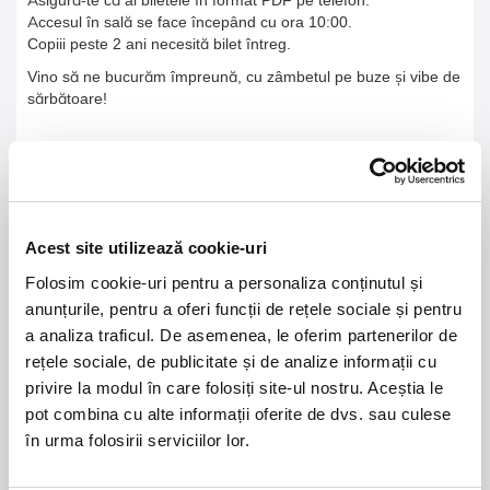
Accesul în sală se face începând cu ora 10:00.
Copiii peste 2 ani necesită bilet întreg.
Vino să ne bucurăm împreună, cu zâmbetul pe buze și vibe de
sărbătoare!
21 - 22 august 2026
7 mai 2027
Acest site utilizează cookie-uri
NOSTALGIA Litoral
Morgan Jay - La Dolce
Folosim cookie-uri pentru a personaliza conținutul și
Vita Tour
anunțurile, pentru a oferi funcții de rețele sociale și pentru
a analiza traficul. De asemenea, le oferim partenerilor de
Plaja La Nueva Cucaracha, Mamaia
Sala Palatului, Bucuresti
rețele sociale, de publicitate și de analize informații cu
privire la modul în care folosiți site-ul nostru. Aceștia le
7 - 9 august 2026
MASTERS OF
pot combina cu alte informații oferite de dvs. sau culese
CLASSIC
Summer Well 2026
în urma folosirii serviciilor lor.