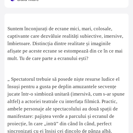
Suntem înconjurați de ecrane mici, mari, colosale,
captivante care dezvăluie realități subiective, imersive,
îmbietoare. Distincția dintre realitate și imaginile
afișate pe aceste ecrane se estompează din ce în ce mai
mult. Tu de care parte a ecranului ești?
„ Spectatorul trebuie să posede niște resurse ludice el
însuși pentru a gusta pe deplin amuzantele secvențe
jucate într-o simbioză unitară (imersivă, cum s-ar spune
altfel) a actoriei teatrale cu interfața filmică. Practic,
ambele personaje ale spectacolului au două spații de
manifestare: pajiștea verde a parcului și ecranul de
proiecție, în care „intră” din când în când, perfect
sincronizați cu ei înșiși cei dincolo de pânza albă.