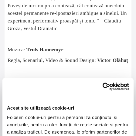
Poveștile nici nu prea contează, cât contează anecdota
acestei permanente re-ipostazieri ambigue a sinelui. Un
experiment performativ proaspăt și tonic.” – Claudiu
Groza, Vestul Dramatic
___________
Muzica:
Truls
Hannemyr
Regia, Scenariul, Video & Sound Design:
Victor Olăhuț
PERFORMERI:
Cătălin Mareș, Florentina Năstase
;
Apariții video -
Raluca Mara, Carmen Frățilă,
Cosmin Kordiș
Acest site utilizează cookie-uri
Vârsta recomandată: 8+
Folosim cookie-uri pentru a personaliza conținutul și
anunțurile, pentru a oferi funcții de rețele sociale și pentru
a analiza traficul. De asemenea, le oferim partenerilor de