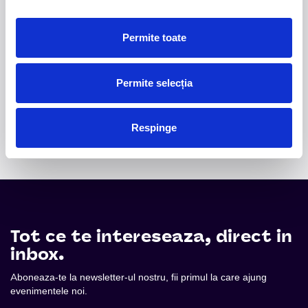
versuri captivante și puternice sonorități symphonic
metal.
Permite toate
2.
50 YEARS OF BONEY M
-
Pe 15 decembrie, la
Sala Palatului, legenda disco Liz Mitchell, vocea
originală a celebrului grup Boney M., revine în fața
Permite selecția
publicului din România într-un spectacol aniversar
dedicat celor 50 de ani de muzică și succes
internațional.
Respinge
Tot ce te intereseaza, direct in
inbox.
Aboneaza-te la newsletter-ul nostru, fii primul la care ajung
evenimentele noi.