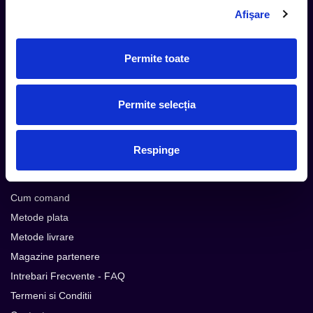
Aboneaza-te la newsletter-ul nostru, fii primul la care ajung
Afişare
evenimentele noi.
Permite toate
Subscribe
Permite selecția
Urmareste noutatile pe
Respinge
Cum comand
Metode plata
Metode livrare
Magazine partenere
Intrebari Frecvente - FAQ
Termeni si Conditii