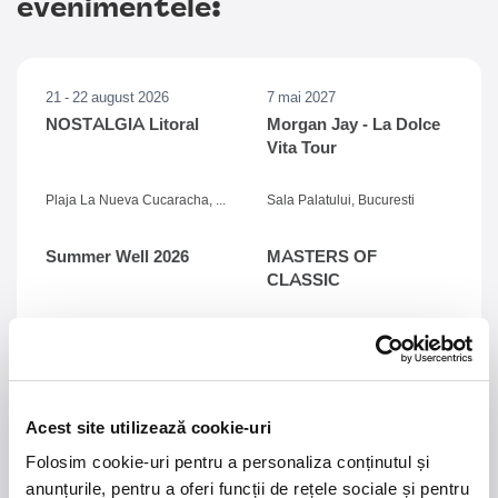
evenimentele:
21 - 22 august 2026
7 mai 2027
NOSTALGIA Litoral
Morgan Jay - La Dolce
Vita Tour
Plaja La Nueva Cucaracha, Mamaia
Sala Palatului, Bucuresti
Summer Well 2026
MASTERS OF
CLASSIC
Domeniul Stirbey Voda, Buftea
Trends
1.
Blackbriar - A Thousand Little Deaths Tour
-
Acest site utilizează cookie-uri
Blackbriar ajunge la București pe 27 septembrie,
pentru un concert la Quantic. Turneul promovează
Folosim cookie-uri pentru a personaliza conținutul și
cel mai nou album al formației, A Thousand Little
anunțurile, pentru a oferi funcții de rețele sociale și pentru