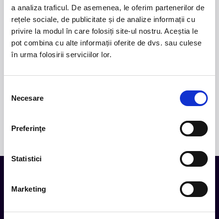
Deaths, un material ce explorează teme precum
a analiza traficul. De asemenea, le oferim partenerilor de
iubirea, pierderea și moartea prin imagini cinematice,
rețele sociale, de publicitate și de analize informații cu
versuri captivante și puternice sonorități symphonic
privire la modul în care folosiți site-ul nostru. Aceștia le
metal.
pot combina cu alte informații oferite de dvs. sau culese
2.
50 YEARS OF BONEY M
-
Pe 15 decembrie, la
în urma folosirii serviciilor lor.
Sala Palatului, legenda disco Liz Mitchell, vocea
originală a celebrului grup Boney M., revine în fața
publicului din România într-un spectacol aniversar
Selecția
dedicat celor 50 de ani de muzică și succes
Necesare
consimțământului
internațional.
Preferinţe
Statistici
Marketing
Tot ce te intereseaza, direct in
inbox.