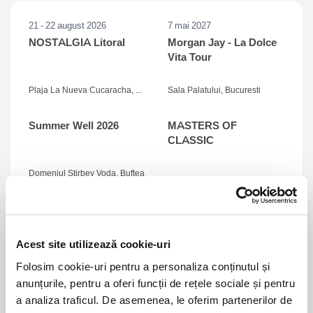
21 - 22 august 2026
7 mai 2027
NOSTALGIA Litoral
Morgan Jay - La Dolce
Vita Tour
Plaja La Nueva Cucaracha, Mamaia
Sala Palatului, Bucuresti
Summer Well 2026
MASTERS OF
CLASSIC
Domeniul Stirbey Voda, Buftea
Trends
1.
Blackbriar - A Thousand Little Deaths Tour
-
Blackbriar ajunge la București pe 27 septembrie,
Acest site utilizează cookie-uri
pentru un concert la Quantic. Turneul promovează
Folosim cookie-uri pentru a personaliza conținutul și
cel mai nou album al formației, A Thousand Little
Deaths, un material ce explorează teme precum
anunțurile, pentru a oferi funcții de rețele sociale și pentru
iubirea, pierderea și moartea prin imagini cinematice,
a analiza traficul. De asemenea, le oferim partenerilor de