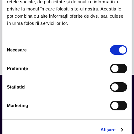
versuri captivante și puternice sonorități symphonic
rețele sociale, de publicitate și de analize informații cu
metal.
privire la modul în care folosiți site-ul nostru. Aceștia le
pot combina cu alte informații oferite de dvs. sau culese
2.
50 YEARS OF BONEY M
-
Pe 15 decembrie, la
în urma folosirii serviciilor lor.
Sala Palatului, legenda disco Liz Mitchell, vocea
originală a celebrului grup Boney M., revine în fața
publicului din România într-un spectacol aniversar
Selecția
dedicat celor 50 de ani de muzică și succes
Necesare
internațional.
consimțământului
Preferinţe
Statistici
Tot ce te intereseaza, direct in
Marketing
inbox.
Aboneaza-te la newsletter-ul nostru, fii primul la care ajung
evenimentele noi.
Afişare