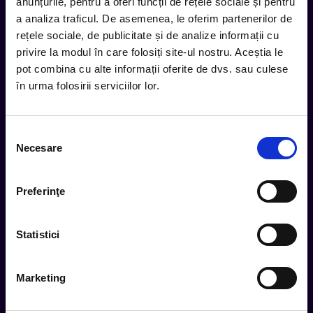
inbox.
anunțurile, pentru a oferi funcții de rețele sociale și pentru
a analiza traficul. De asemenea, le oferim partenerilor de
Aboneaza-te la newsletter-ul nostru, fii primul la care ajung
rețele sociale, de publicitate și de analize informații cu
evenimentele noi.
privire la modul în care folosiți site-ul nostru. Aceștia le
pot combina cu alte informații oferite de dvs. sau culese
în urma folosirii serviciilor lor.
Subscribe
Selecția
Urmareste noutatile pe
Necesare
consimțământului
Preferinţe
Cum comand
Metode plata
Statistici
Metode livrare
Magazine partenere
Marketing
Intrebari Frecvente - FAQ
Termeni si Conditii