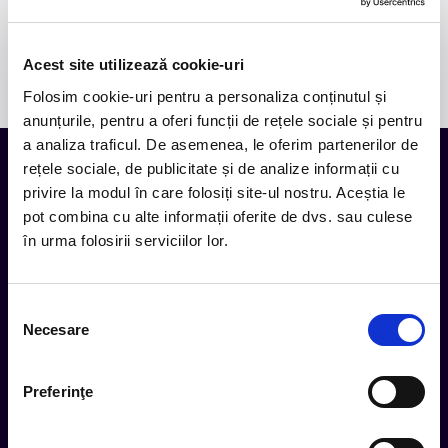
biletele adăugate în coș corespund spectacolului dorit.
Biletele achiziționate nu sunt rambursabile. Vă mulțumim
pentru înțelegere!
Acest site utilizează cookie-uri
Folosim cookie-uri pentru a personaliza conținutul și
anunțurile, pentru a oferi funcții de rețele sociale și pentru
a analiza traficul. De asemenea, le oferim partenerilor de
rețele sociale, de publicitate și de analize informații cu
privire la modul în care folosiți site-ul nostru. Aceștia le
Tot ce te intereseaza, direct in
pot combina cu alte informații oferite de dvs. sau culese
inbox.
în urma folosirii serviciilor lor.
Aboneaza-te la newsletter-ul nostru, fii primul la care ajung
evenimentele noi.
Selecția
Necesare
consimțământului
Subscribe
Preferinţe
Urmareste noutatile pe