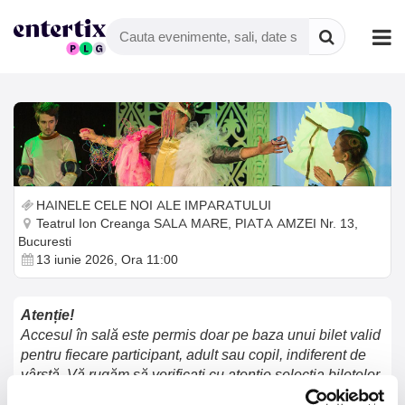
HAINELE CELE NOI ALE IMPARATULUI
Teatrul Ion Creanga SALA MARE, PIATA AMZEI Nr. 13,
Bucuresti
13 iunie 2026, Ora 11:00
Atenție!
Accesul în sală este permis doar pe baza unui bilet valid
pentru fiecare participant, adult sau copil, indiferent de
vârstă. Vă rugăm să verificați cu atenție selecția biletelor
accesând butonul „Vezi coșul” pentru a vă asigura că