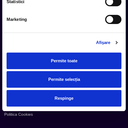
Statistici
Marketing
Cum comand
Metode plata
Metode livrare
Afişare
Magazine partenere
Intrebari Frecvente - FAQ
Permite toate
Termeni si Conditii
Contact
Permite selecția
Servicii Organizatori
Serviciul CareTix
Respinge
Despre noi
Politica Confidentialitate
Politica Cookies