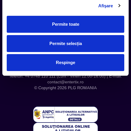
Contact
Afişare
Servicii Organizatori
Serviciul CareTix
Permite toate
Despre noi
Politica Confidentialitate
Politica Cookies
Permite selecția
Respinge
Telefon: +4 0748 110 111 (Luni - Vineri 12.00-16.00) | E-mail:
contact@entertix.ro
© Copyright 2026 PLG ROMANIA