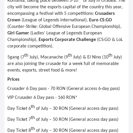
Romania, taking place between 5-10
 of July in Oradea. The 
city will become the esports capital of the country this year, 
encompassing a festival with 5 competitions: 
Crusaders 
Crown
 (League of Legends international), 
Euro CS:GO
(Counter-Strike: Global Offensive European Championship), 
Girl Gamer
 (Ladies’ League of Legends European 
Championship), 
Esports Corporate Challenge
 (CS:GO & LoL 
corporate competition).
th
th
th
5gang (7
 July), Macanache (9
 July) & El Nino (10
 July) 
are also joining the crusade for a week full of memorable 
events, esports, street food & more!
Prices
Crusader 6 Day pass - 70 RON (General access 6-day pass)
VIP Crusader 6 Day pass - 160 RON*
th
Day Ticket 6
 of July – 30 RON (General access day pass)
th
Day Ticket 7
 of July – 50 RON (General access day pass)
th
Day Ticket 8
 of July – 30 RON (General access day pass)