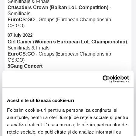
Semifinals & Finals
Crusaders Crown (Balkan LoL Competition)
 - 
Semifinals
EuroCS:GO
 - Groups (European Championship 
CS:GO)
07 July 2022
Girl Gamer (Women’s European LoL Championship): 
Semifinals & Finals
EuroCS:GO
 - Groups (European Championship 
CS:GO)
5Gang Concert
08 July 2022
Esports Corporate Championship
 LoL Semifinals & 
Finals
Crusaders Crown (Men’s LoL Competition)
 - Finals
EuroCS:GO
 - Groups (European Championship 
Acest site utilizează cookie-uri
CS:GO)
Folosim cookie-uri pentru a personaliza conținutul și
09 July 2022
anunțurile, pentru a oferi funcții de rețele sociale și pentru
EuroCS:GO
 – Semifinals (European Championship 
a analiza traficul. De asemenea, le oferim partenerilor de
CS:GO)
rețele sociale, de publicitate și de analize informații cu
Macanache Concert