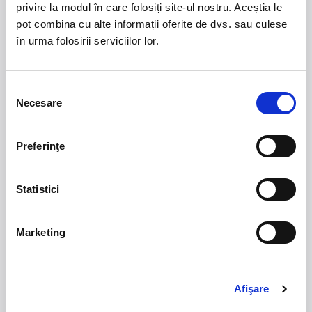
privire la modul în care folosiți site-ul nostru. Aceștia le
10 July 2022
pot combina cu alte informații oferite de dvs. sau culese
EuroCS:GO
 – Finals (European Championship CS:GO)
în urma folosirii serviciilor lor.
El Nino Concert
Selecția
Necesare
consimțământului
Preferinţe
21 - 22 august 2026
7 mai 2027
NOSTALGIA Litoral
Morgan Jay - La Dolce
Statistici
Vita Tour
Plaja La Nueva Cucaracha, Mamaia
Sala Palatului, Bucuresti
Marketing
Summer Well 2026
MASTERS OF
CLASSIC
Afişare
Domeniul Stirbey Voda, Buftea