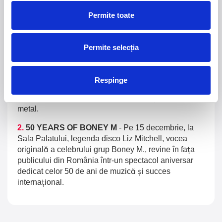
Trends
Permite toate
1.
Blackbriar - A Thousand Little Deaths Tour
-
Blackbriar ajunge la București pe 27 septembrie,
Permite selecția
pentru un concert la Quantic. Turneul promovează
cel mai nou album al formației, A Thousand Little
Deaths, un material ce explorează teme precum
Respinge
iubirea, pierderea și moartea prin imagini cinematice,
versuri captivante și puternice sonorități symphonic
metal.
2.
50 YEARS OF BONEY M
-
Pe 15 decembrie, la
Sala Palatului, legenda disco Liz Mitchell, vocea
originală a celebrului grup Boney M., revine în fața
publicului din România într-un spectacol aniversar
dedicat celor 50 de ani de muzică și succes
internațional.