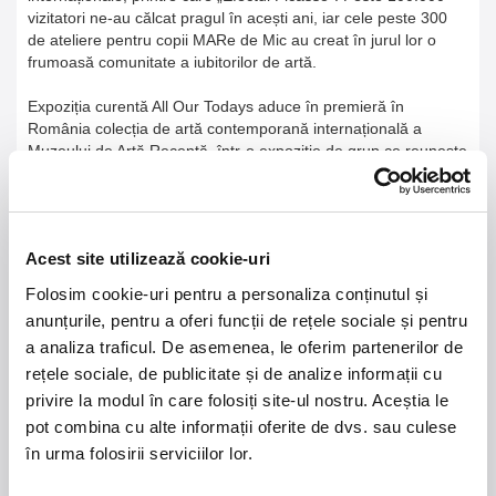
vizitatori ne-au călcat pragul în acești ani, iar cele peste 300
de ateliere pentru copii MARe de Mic au creat în jurul lor o
frumoasă comunitate a iubitorilor de artă.
Expoziția curentă All Our Todays aduce în premieră în
România colecția de artă contemporană internațională a
Muzeului de Artă Recentă, într-o expoziție de grup ce reunește
artiști de renume care au modelat înțelegerea noastră asupra
artei contemporane.
Peste 50 de artiști internaționali, printre care Giorgio de
Acest site utilizează cookie-uri
Chirico, Lucio Fontana, Antony Gormley, Bridget Riley și alții,
din peste 20 de țări, ale căror lucrări de artă le regăsești la
Folosim cookie-uri pentru a personaliza conținutul și
MOMA sau Pompidou, sunt acum prezenți în expoziția All Our
anunțurile, pentru a oferi funcții de rețele sociale și pentru
Todays.
a analiza traficul. De asemenea, le oferim partenerilor de
All Our Todays înseamnă peste 60 de lucrări internaționale din
rețele sociale, de publicitate și de analize informații cu
colecția de artă contemporană a muzeului ce sunt prezentate
privire la modul în care folosiți site-ul nostru. Aceștia le
sub bagheta curatoarelor Dr. Flavia Frigeri și Ioana Iuna
pot combina cu alte informații oferite de dvs. sau culese
Șerban.
în urma folosirii serviciilor lor.