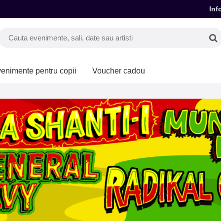
Inf
enimente pentru copii
Voucher cadou