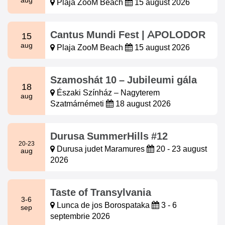
aug
Plaja ZooM Beach
15 august 2026
Cantus Mundi Fest | APOLODOR
15
aug
Plaja ZooM Beach
15 august 2026
Szamoshát 10 – Jubileumi gála
18
Északi Színház – Nagyterem
aug
Szatmárnémeti
18 august 2026
Durusa SummerHills #12
20-23
Durusa judet Maramures
20 - 23 august
aug
2026
Taste of Transylvania
3-6
Lunca de jos Borospataka
3 - 6
sep
septembrie 2026