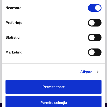
nov
Selecția
Caro Bucuresti
20 - 21 noiembrie 2026
Necesare
consimțământului
NOMURA FEST
18-21
Preferinţe
iun
Turdas Hunedoara
18 - 21 iunie 2027
Statistici
MOX 2027
1-4
Poiana de la Coada Lacului Floroiu Valea
iul
Draganului, Cluj
1 - 4 iulie 2027
Marketing
Wonder Family Fest 2027 – Editia
Afişare
a IV-a
30 iul
1 aug
Wonderland Resort Feleacu, judetul Cluj
30 iul - 1 aug 2027
Permite toate
Permite selecția