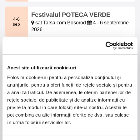
Festivalul POTECA VERDE
4-6
sat Tarsa com Bosorod
4 - 6 septembrie
sep
2026
DECO DAYS XI
24-27
BT Arena Cluj-Napoca
24 - 27
sep
septembrie 2026
Acest site utilizează cookie-uri
Folosim cookie-uri pentru a personaliza conținutul și
CODLEA O seara de neuitat -
anunțurile, pentru a oferi funcții de rețele sociale și pentru
Gheorghe Gheorghiu si Catalin
a analiza traficul. De asemenea, le oferim partenerilor de
10
rețele sociale, de publicitate și de analize informații cu
Crisan
oct
privire la modul în care folosiți site-ul nostru. Aceștia le
Casa de Cultura Codlea Codlea
10
pot combina cu alte informații oferite de dvs. sau culese
octombrie 2026
în urma folosirii serviciilor lor.
WHISKY FEST ROMANIA 2026
20-21