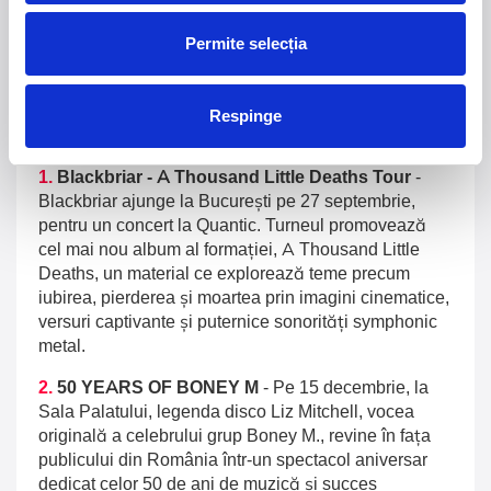
Summer Well 2026
MASTERS OF
Permite selecția
CLASSIC
Domeniul Stirbey Voda, Buftea
Respinge
Trends
1.
Blackbriar - A Thousand Little Deaths Tour
-
Blackbriar ajunge la București pe 27 septembrie,
pentru un concert la Quantic. Turneul promovează
cel mai nou album al formației, A Thousand Little
Deaths, un material ce explorează teme precum
iubirea, pierderea și moartea prin imagini cinematice,
versuri captivante și puternice sonorități symphonic
metal.
2.
50 YEARS OF BONEY M
-
Pe 15 decembrie, la
Sala Palatului, legenda disco Liz Mitchell, vocea
originală a celebrului grup Boney M., revine în fața
publicului din România într-un spectacol aniversar
dedicat celor 50 de ani de muzică și succes