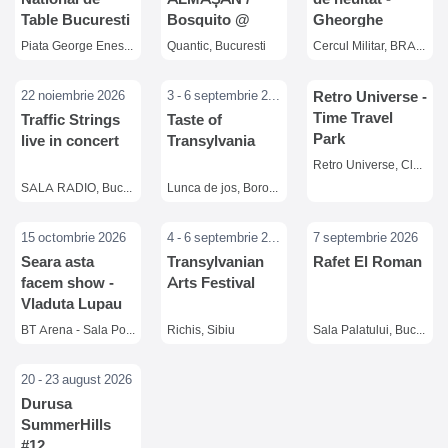
Table Bucuresti
Bosquito @
Gheorghe
Quantic
Gheorghiu si
Piata George Enescu, Bucuresti
Quantic, Bucuresti
Cercul Militar, BRASOV
Catalin Crisan
22 noiembrie 2026
3 - 6 septembrie 2026
Retro Universe -
Time Travel
Traffic Strings
Taste of
Park
live in concert
Transylvania
Retro Universe, Cluj-Napoca
SALA RADIO, Bucuresti
Lunca de jos, Borospataka
15 octombrie 2026
4 - 6 septembrie 2026
7 septembrie 2026
Seara asta
Transylvanian
Rafet El Roman
facem show -
Arts Festival
Vladuta Lupau
BT Arena - Sala Polivalenta, Cluj Napoca
Richis, Sibiu
Sala Palatului, Bucuresti
20 - 23 august 2026
Durusa
SummerHills
#12