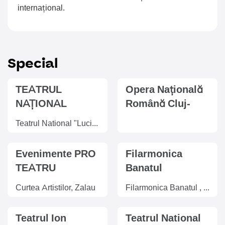
internațional.
Special
TEATRUL
Opera Națională
NAȚIONAL
Română Cluj-
,,LUCIAN
Napoca
Teatrul National "Lucian Blaga", Cluj-Napoca
BLAGA’’ CLUJ-
NAPOCA
Evenimente PRO
Filarmonica
TEATRU
Banatul
Timisoara
Curtea Artistilor, Zalau
Filarmonica Banatul , Timisoara
Teatrul Ion
Teatrul National