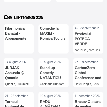
Ce urmeaza
Filarmonica
Comedie la
4 - 6 septembrie 2026
Banatul -
MAXIM -
Festivalul
Abonamente
Romica Tociu si
POTECA
Stagiunea 2026–
Cornel Palade
VERDE
2027
sat Tarsa , com Bosorod
14 august 2026
15 august 2026
27 - 29 octombrie 2026
JURJAK
Stand up
CarbonZero
Acoustic @
Comedy -
Global
Quantic
NATANTICU
Conference and
Exhibition 2026
Quantic, Bucuresti
Gasthaus Hundorf Viisoara,
Hotel Tangla, Brussels
– 5th edition
21 - 22 noiembrie 2026
19 august 2026
11 octombrie 2026
Turneul
RADU
Brasov O seara
National de
ALMĂȘAN /
de neuitat -