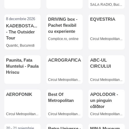
RETROSPECTIVĂ
SALA RADIO, Bucuresti
COMUNĂ
8 decembrie 2026
DRIVING box -
EQVESTRIA
Pachet flexibil
KADEBOSTANY
cu experiente
- The Outsider
DE DRIVING la
Tour
Complice.ro, online
Circul Metropolitan, Bucuresti
alegere
Quantic, Bucuresti
Paunita, Fata
ACROGRAFICA
ABC-UL
Muntelui - Paula
CIRCULUI
Hriscu
Circul Metropolitan , Bucuresti
Circul Metropolitan, Bucuresti
AEROFONIK
Best Of
APOLODOR -
Metropolitan
un pinguin
călător
Circul Metropolitan, Bucuresti
Circul Metropolitan , Bucuresti
Circul Metropolitan, Bucuresti
20 - 21 noiembrie 2026
Retro Universe -
MINA Museum