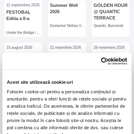
11 septembrie 2026
Summer Well
GOLDEN HOUR
2026
@ QUANTIC
FESTOBAL
TERRACE
Editia a II-a
Domeniul Stirbey Voda, Buftea
Quantic, Bucuresti
Under the Bridge / Magic Place, Bucuresti
15 august 2026
21 noiembrie 2026
26 noiembrie 2026
MADRIGAL LA
COJO Live |
Pete & Bas live
RASARIT
Matter, Cluj-
la Guesthouse
Napoca
Plaja ZooM Beach,
Matter, Cluj Napoca
Guesthouse, Bucuresti
Acest site utilizează cookie-uri
25 decembrie 2026
16 septembrie 2026
20 - 23 august 2026
Folosim cookie-uri pentru a personaliza conținutul și
Dirty Nano -
ROCK
Durusa
anunțurile, pentru a oferi funcții de rețele sociale și pentru
Wonder
SYMPHONY
SummerHills
a analiza traficul. De asemenea, le oferim partenerilor de
Sensation /
SHOW
#12
rețele sociale, de publicitate și de analize informații cu
White
Wonderland Resort, Feleacu, judetul Cluj
Sala Palatului, Bucuresti
Durusa, judet Maramures
privire la modul în care folosiți site-ul nostru. Aceștia le
Christmas Party
pot combina cu alte informații oferite de dvs. sau culese
16 octombrie 2026
Comedie la
14 octombrie 2026