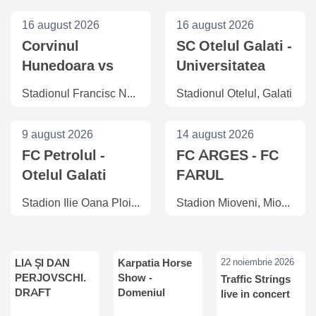
16 august 2026
16 august 2026
Corvinul
SC Otelul Galati -
Hunedoara vs
Universitatea
CFR Cluj
Craiova
Stadionul Francisc Neuman, Arad
Stadionul Otelul, Galati
9 august 2026
14 august 2026
FC Petrolul -
FC ARGES - FC
Otelul Galati
FARUL
Stadion Ilie Oana Ploiesti, Ploiesti
Stadion Mioveni, Mioveni
LIA ȘI DAN
Karpatia Horse
22 noiembrie 2026
PERJOVSCHI.
Show -
Traffic Strings
DRAFT
Domeniul
live in concert
PENTRU O
Cantacuzino