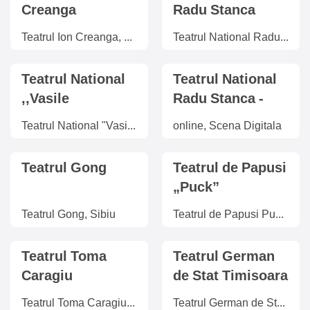
Creanga
Radu Stanca
Teatrul Ion Creanga, Bucuresti
Teatrul National Radu Stanca, Sibiu
Teatrul National
Teatrul National
,,Vasile
Radu Stanca -
Alecsandri'' Iasi
SCENA
Teatrul National "Vasile Alecsandri", Iasi
online, Scena Digitala
DIGITALA
Teatrul Gong
Teatrul de Papusi
„Puck”
Teatrul Gong, Sibiu
Teatrul de Papusi Puck, Cluj-Napoca
Teatrul Toma
Teatrul German
Caragiu
de Stat Timisoara
Teatrul Toma Caragiu, Ploiesti
Teatrul German de Stat, Timisoara