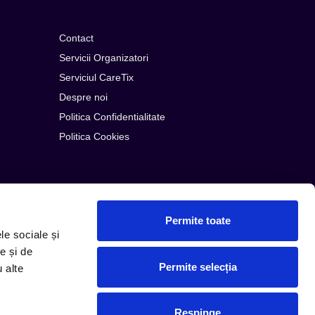
Contact
Servicii Organizatori
Serviciul CareTix
Despre noi
Politica Confidentialitate
Politica Cookies
Permite toate
le sociale și
e și de
Permite selecția
u alte
© Copyright 2026 PLG ROMANIA
Respinge