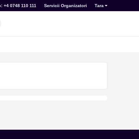
o: +4 0748 110 111
Servicii Organizatori
Tara