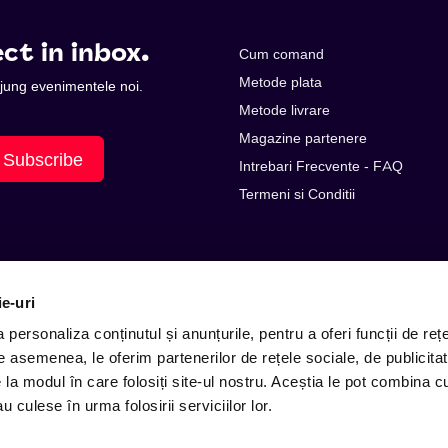
ct in inbox.
Cum comand
Metode plata
 ajung evenimentele noi.
Metode livrare
Magazine partenere
Subscribe
Intrebari Frecvente - FAQ
Termeni si Conditii
ie-uri
personaliza conținutul și anunțurile, pentru a oferi funcții de rețe
De asemenea, le oferim partenerilor de rețele sociale, de publicitat
e la modul în care folosiți site-ul nostru. Aceștia le pot combina c
E-mail: contact@entertix.ro
u culese în urma folosirii serviciilor lor.