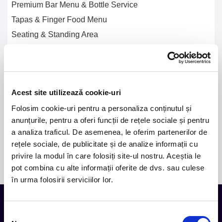
Premium Bar Menu & Bottle Service
Tapas & Finger Food Menu
Seating & Standing Area
The option for booking a table
Flush Toilets
24h concierge service exclusively for VIP subscribers
Acest site utilizează cookie-uri
Special activations from partners
Folosim cookie-uri pentru a personaliza conținutul și
The chance to meet & spend time with the artists
performing at the festival
anunțurile, pentru a oferi funcții de rețele sociale și pentru
18+
a analiza traficul. De asemenea, le oferim partenerilor de
rețele sociale, de publicitate și de analize informații cu
privire la modul în care folosiți site-ul nostru. Aceștia le
pot combina cu alte informații oferite de dvs. sau culese
în urma folosirii serviciilor lor.
Selecția