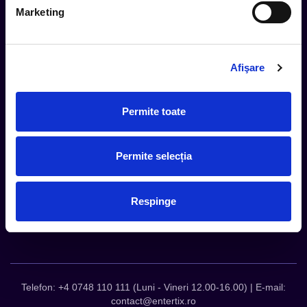
Marketing
Metode plata
Metode livrare
Magazine partenere
Afişare
Intrebari Frecvente - FAQ
Termeni si Conditii
Contact
Permite toate
Servicii Organizatori
Serviciul CareTix
Permite selecția
Despre noi
Politica Confidentialitate
Respinge
Politica Cookies
Telefon: +4 0748 110 111 (Luni - Vineri 12.00-16.00) | E-mail:
contact@entertix.ro