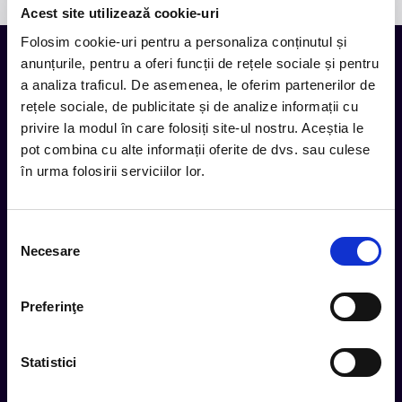
Acest site utilizează cookie-uri
Folosim cookie-uri pentru a personaliza conținutul și
anunțurile, pentru a oferi funcții de rețele sociale și pentru
a analiza traficul. De asemenea, le oferim partenerilor de
Tot ce te intereseaza, direct in
rețele sociale, de publicitate și de analize informații cu
inbox.
privire la modul în care folosiți site-ul nostru. Aceștia le
pot combina cu alte informații oferite de dvs. sau culese
Aboneaza-te la newsletter-ul nostru, fii primul la care ajung
evenimentele noi.
în urma folosirii serviciilor lor.
Selecția
Subscribe
Necesare
consimțământului
Urmareste noutatile pe
Preferinţe
Statistici
Cum comand