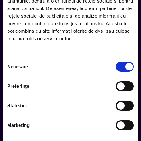
inbox.
anunțurile, pentru a oferi funcții de rețele sociale și pentru
a analiza traficul. De asemenea, le oferim partenerilor de
Aboneaza-te la newsletter-ul nostru, fii primul la care ajung
rețele sociale, de publicitate și de analize informații cu
evenimentele noi.
privire la modul în care folosiți site-ul nostru. Aceștia le
pot combina cu alte informații oferite de dvs. sau culese
în urma folosirii serviciilor lor.
Subscribe
Selecția
Urmareste noutatile pe
Necesare
consimțământului
Preferinţe
Cum comand
Metode plata
Statistici
Metode livrare
Magazine partenere
Marketing
Intrebari Frecvente - FAQ
Termeni si Conditii