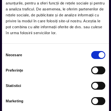
anunțurile, pentru a oferi funcții de rețele sociale și pentru
inbox.
a analiza traficul. De asemenea, le oferim partenerilor de
Aboneaza-te la newsletter-ul nostru, fii primul la care ajung
rețele sociale, de publicitate și de analize informații cu
evenimentele noi.
privire la modul în care folosiți site-ul nostru. Aceștia le
pot combina cu alte informații oferite de dvs. sau culese
în urma folosirii serviciilor lor.
Subscribe
Selecția
Urmareste noutatile pe
Necesare
consimțământului
Preferinţe
Cum comand
Statistici
Metode plata
Metode livrare
Marketing
Magazine partenere
Intrebari Frecvente - FAQ