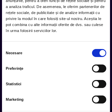
inbox.
anunțurile, pentru a oferi funcții de rețele sociale și pentru
a analiza traficul. De asemenea, le oferim partenerilor de
Aboneaza-te la newsletter-ul nostru, fii primul la care ajung
rețele sociale, de publicitate și de analize informații cu
evenimentele noi.
privire la modul în care folosiți site-ul nostru. Aceștia le
pot combina cu alte informații oferite de dvs. sau culese
în urma folosirii serviciilor lor.
Subscribe
Selecția
Urmareste noutatile pe
Necesare
consimțământului
Preferinţe
Cum comand
Metode plata
Statistici
Metode livrare
Magazine partenere
Marketing
Intrebari Frecvente - FAQ
Termeni si Conditii