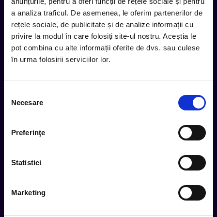
inbox.
anunțurile, pentru a oferi funcții de rețele sociale și pentru
a analiza traficul. De asemenea, le oferim partenerilor de
Aboneaza-te la newsletter-ul nostru, fii primul la care ajung
rețele sociale, de publicitate și de analize informații cu
evenimentele noi.
privire la modul în care folosiți site-ul nostru. Aceștia le
pot combina cu alte informații oferite de dvs. sau culese
în urma folosirii serviciilor lor.
Subscribe
Selecția
Urmareste noutatile pe
Necesare
consimțământului
Preferinţe
Cum comand
Metode plata
Statistici
Metode livrare
Magazine partenere
Marketing
Intrebari Frecvente - FAQ
Termeni si Conditii