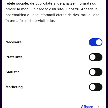
rețele sociale, de publicitate și de analize informații cu
privire la modul în care folosiți site-ul nostru. Aceștia le
Subscribe
pot combina cu alte informații oferite de dvs. sau culese
în urma folosirii serviciilor lor.
Urmareste noutatile pe
Selecția
Necesare
consimțământului
Cum comand
Preferinţe
Metode plata
Metode livrare
Statistici
Magazine partenere
Intrebari Frecvente - FAQ
Marketing
Termeni si Conditii
Contact
Servicii Organizatori
Afişare