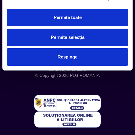
Serviciul CareTix
Despre noi
Permite toate
Politica Confidentialitate
Politica Cookies
Permite selecția
Respinge
Telefon: +4 0748 110 111 (Luni - Vineri 12.00-16.00) | E-mail:
contact@entertix.ro
© Copyright 2026 PLG ROMANIA