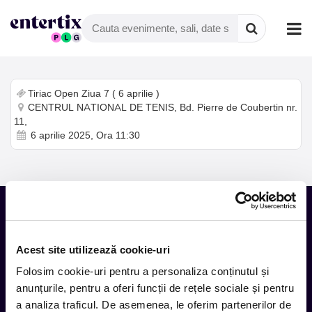
Tiriac Open Ziua 7 ( 6 aprilie )
CENTRUL NATIONAL DE TENIS, Bd. Pierre de Coubertin nr.
11,
6 aprilie 2025, Ora 11:30
Tot ce te intereseaza, direct in
Acest site utilizează cookie-uri
inbox.
Folosim cookie-uri pentru a personaliza conținutul și
Aboneaza-te la newsletter-ul nostru, fii primul la care ajung
anunțurile, pentru a oferi funcții de rețele sociale și pentru
evenimentele noi.
a analiza traficul. De asemenea, le oferim partenerilor de