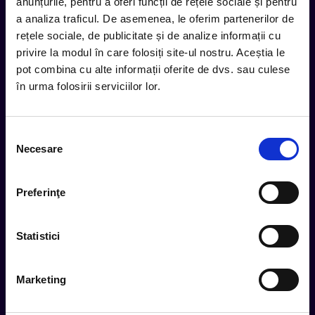
inbox.
anunțurile, pentru a oferi funcții de rețele sociale și pentru
a analiza traficul. De asemenea, le oferim partenerilor de
Aboneaza-te la newsletter-ul nostru, fii primul la care ajung
rețele sociale, de publicitate și de analize informații cu
evenimentele noi.
privire la modul în care folosiți site-ul nostru. Aceștia le
pot combina cu alte informații oferite de dvs. sau culese
în urma folosirii serviciilor lor.
Subscribe
Selecția
Urmareste noutatile pe
Necesare
consimțământului
Preferinţe
Cum comand
Metode plata
Statistici
Metode livrare
Magazine partenere
Marketing
Intrebari Frecvente - FAQ
Termeni si Conditii