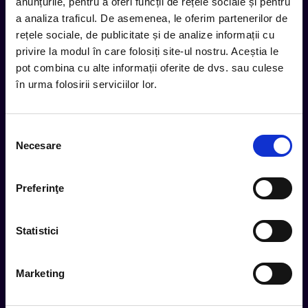
inbox.
anunțurile, pentru a oferi funcții de rețele sociale și pentru
a analiza traficul. De asemenea, le oferim partenerilor de
Aboneaza-te la newsletter-ul nostru, fii primul la care ajung
rețele sociale, de publicitate și de analize informații cu
evenimentele noi.
privire la modul în care folosiți site-ul nostru. Aceștia le
pot combina cu alte informații oferite de dvs. sau culese
în urma folosirii serviciilor lor.
Subscribe
Selecția
Urmareste noutatile pe
Necesare
consimțământului
Preferinţe
Cum comand
Metode plata
Statistici
Metode livrare
Magazine partenere
Marketing
Intrebari Frecvente - FAQ
Termeni si Conditii