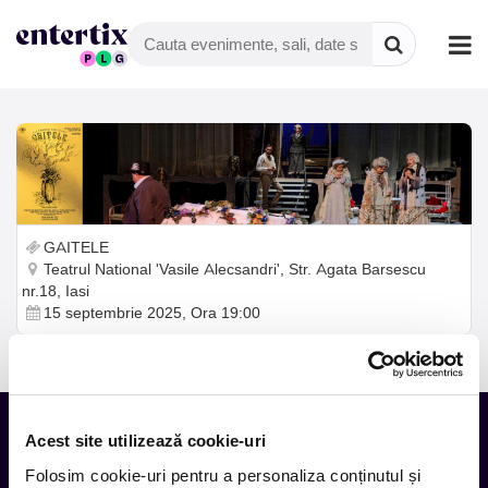
GAITELE
Teatrul National 'Vasile Alecsandri', Str. Agata Barsescu
nr.18, Iasi
15 septembrie 2025, Ora 19:00
Acest site utilizează cookie-uri
Folosim cookie-uri pentru a personaliza conținutul și
Tot ce te intereseaza, direct in