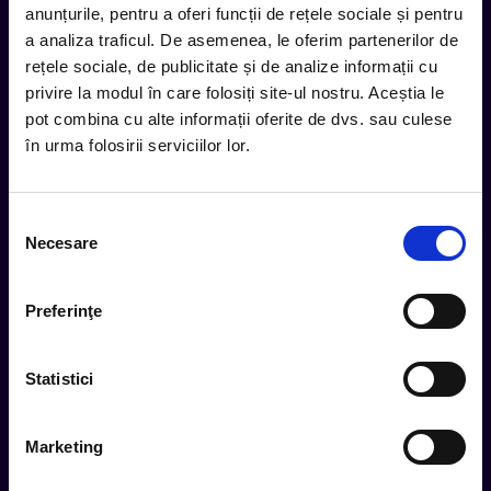
anunțurile, pentru a oferi funcții de rețele sociale și pentru
inbox.
a analiza traficul. De asemenea, le oferim partenerilor de
Aboneaza-te la newsletter-ul nostru, fii primul la care ajung
rețele sociale, de publicitate și de analize informații cu
evenimentele noi.
privire la modul în care folosiți site-ul nostru. Aceștia le
pot combina cu alte informații oferite de dvs. sau culese
în urma folosirii serviciilor lor.
Subscribe
Selecția
Urmareste noutatile pe
Necesare
consimțământului
Preferinţe
Cum comand
Statistici
Metode plata
Metode livrare
Marketing
Magazine partenere
Intrebari Frecvente - FAQ