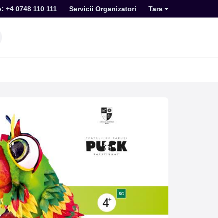
o: +4 0748 110 111
Servicii Organizatori
Tara