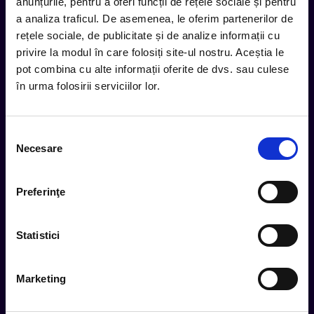
inbox.
anunțurile, pentru a oferi funcții de rețele sociale și pentru
a analiza traficul. De asemenea, le oferim partenerilor de
Aboneaza-te la newsletter-ul nostru, fii primul la care ajung
rețele sociale, de publicitate și de analize informații cu
evenimentele noi.
privire la modul în care folosiți site-ul nostru. Aceștia le
pot combina cu alte informații oferite de dvs. sau culese
în urma folosirii serviciilor lor.
Subscribe
Selecția
Urmareste noutatile pe
Necesare
consimțământului
Preferinţe
Cum comand
Metode plata
Statistici
Metode livrare
Magazine partenere
Marketing
Intrebari Frecvente - FAQ
Termeni si Conditii