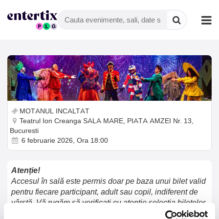
MOTANUL INCALTAT
Teatrul Ion Creanga SALA MARE, PIATA AMZEI Nr. 13,
Bucuresti
6 februarie 2026, Ora 18:00
Atenție!
Accesul în sală este permis doar pe baza unui bilet valid
pentru fiecare participant, adult sau copil, indiferent de
vârstă. Vă rugăm să verificați cu atenție selecția biletelor
accesând butonul „Vezi coșul” pentru a vă asigura că