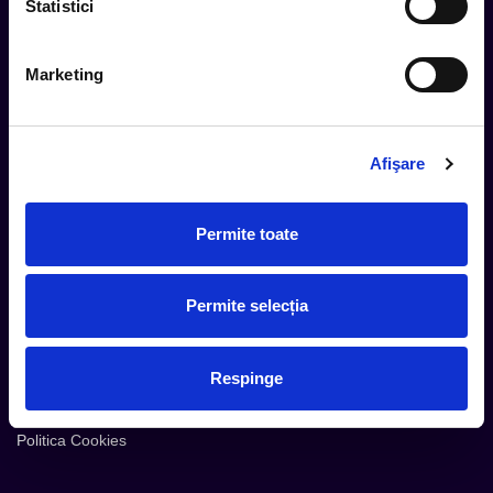
Statistici
Marketing
Cum comand
Metode plata
Metode livrare
Afişare
Magazine partenere
Intrebari Frecvente - FAQ
Permite toate
Termeni si Conditii
Contact
Permite selecția
Servicii Organizatori
Serviciul CareTix
Respinge
Despre noi
Politica Confidentialitate
Politica Cookies