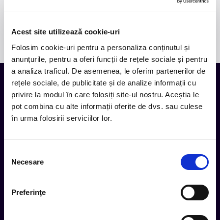
biletele adăugate în coș corespund spectacolului dorit.
Biletele achiziționate nu sunt rambursabile. Vă mulțumim
pentru înțelegere!
Acest site utilizează cookie-uri
Folosim cookie-uri pentru a personaliza conținutul și
anunțurile, pentru a oferi funcții de rețele sociale și pentru
a analiza traficul. De asemenea, le oferim partenerilor de
rețele sociale, de publicitate și de analize informații cu
privire la modul în care folosiți site-ul nostru. Aceștia le
Tot ce te intereseaza, direct in
pot combina cu alte informații oferite de dvs. sau culese
inbox.
în urma folosirii serviciilor lor.
Aboneaza-te la newsletter-ul nostru, fii primul la care ajung
evenimentele noi.
Selecția
Necesare
consimțământului
Subscribe
Preferinţe
Urmareste noutatile pe