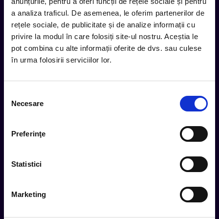
inbox.
anunțurile, pentru a oferi funcții de rețele sociale și pentru
a analiza traficul. De asemenea, le oferim partenerilor de
Aboneaza-te la newsletter-ul nostru, fii primul la care ajung
rețele sociale, de publicitate și de analize informații cu
evenimentele noi.
privire la modul în care folosiți site-ul nostru. Aceștia le
pot combina cu alte informații oferite de dvs. sau culese
în urma folosirii serviciilor lor.
Subscribe
Selecția
Urmareste noutatile pe
Necesare
consimțământului
Preferinţe
Cum comand
Metode plata
Statistici
Metode livrare
Magazine partenere
Marketing
Intrebari Frecvente - FAQ
Termeni si Conditii