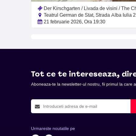
Der Kirschgarten / Livada de visini / The 
Teatrul German de Stat, Strada Alba Iulia 2
21 februarie 2026, Ora 19:30
Tot ce te intereseaza, dire
Aboneaza-te la newsletter-ul nostru, fii primul la care
Urmareste noutatile pe