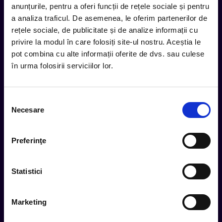
anunțurile, pentru a oferi funcții de rețele sociale și pentru
inbox.
a analiza traficul. De asemenea, le oferim partenerilor de
Aboneaza-te la newsletter-ul nostru, fii primul la care ajung
rețele sociale, de publicitate și de analize informații cu
evenimentele noi.
privire la modul în care folosiți site-ul nostru. Aceștia le
pot combina cu alte informații oferite de dvs. sau culese
în urma folosirii serviciilor lor.
Subscribe
Selecția
Urmareste noutatile pe
Necesare
consimțământului
Preferinţe
Cum comand
Statistici
Metode plata
Metode livrare
Marketing
Magazine partenere
Intrebari Frecvente - FAQ