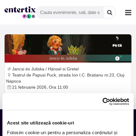
Jancsi és Juliska / Hänsel si Gretel
Teatrul de Papusi Puck, strada Ion I.C. Bratianu nr.23, Cluj-
Napoca
21 februarie 2026, Ora 11:00
Acest site utilizează cookie-uri
Folosim cookie-uri pentru a personaliza conținutul și
Tot ce te intereseaza, direct in