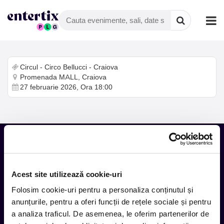
Circul - Circo Bellucci - Craiova
Promenada MALL, Craiova
27 februarie 2026, Ora 18:00
Tot ce te intereseaza, direct in
Acest site utilizează cookie-uri
inbox.
Folosim cookie-uri pentru a personaliza conținutul și
Aboneaza-te la newsletter-ul nostru, fii primul la care ajung
anunțurile, pentru a oferi funcții de rețele sociale și pentru
evenimentele noi.
a analiza traficul. De asemenea, le oferim partenerilor de