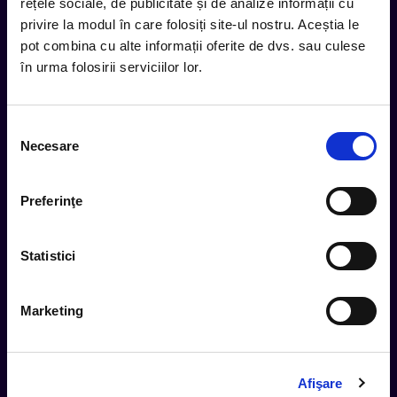
rețele sociale, de publicitate și de analize informații cu
privire la modul în care folosiți site-ul nostru. Aceștia le
Subscribe
pot combina cu alte informații oferite de dvs. sau culese
în urma folosirii serviciilor lor.
Urmareste noutatile pe
Selecția
Necesare
consimțământului
Cum comand
Preferinţe
Metode plata
Metode livrare
Statistici
Magazine partenere
Intrebari Frecvente - FAQ
Termeni si Conditii
Marketing
Contact
Servicii Organizatori
Afişare
Serviciul CareTix