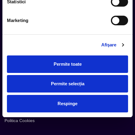
Statistici
Marketing
Cum comand
Metode plata
Metode livrare
Afişare
Magazine partenere
Intrebari Frecvente - FAQ
Permite toate
Termeni si Conditii
Contact
Permite selecția
Servicii Organizatori
Serviciul CareTix
Respinge
Despre noi
Politica Confidentialitate
Politica Cookies