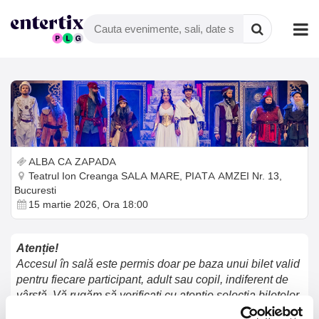
ALBA CA ZAPADA
Teatrul Ion Creanga SALA MARE, PIATA AMZEI Nr. 13,
Bucuresti
15 martie 2026, Ora 18:00
Atenție!
Accesul în sală este permis doar pe baza unui bilet valid
pentru fiecare participant, adult sau copil, indiferent de
vârstă. Vă rugăm să verificați cu atenție selecția biletelor
accesând butonul „Vezi coșul” pentru a vă asigura că