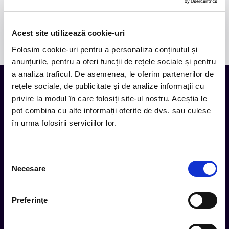
biletele adăugate în coș corespund spectacolului dorit.
Biletele achiziționate nu sunt rambursabile. Vă mulțumim
pentru înțelegere!
Acest site utilizează cookie-uri
Folosim cookie-uri pentru a personaliza conținutul și
anunțurile, pentru a oferi funcții de rețele sociale și pentru
a analiza traficul. De asemenea, le oferim partenerilor de
rețele sociale, de publicitate și de analize informații cu
privire la modul în care folosiți site-ul nostru. Aceștia le
Tot ce te intereseaza, direct in
pot combina cu alte informații oferite de dvs. sau culese
inbox.
în urma folosirii serviciilor lor.
Aboneaza-te la newsletter-ul nostru, fii primul la care ajung
evenimentele noi.
Selecția
Necesare
consimțământului
Subscribe
Preferinţe
Urmareste noutatile pe