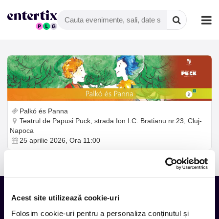
Palkó és Panna
Teatrul de Papusi Puck, strada Ion I.C. Bratianu nr.23, Cluj-
Napoca
25 aprilie 2026, Ora 11:00
Acest site utilizează cookie-uri
Folosim cookie-uri pentru a personaliza conținutul și
Tot ce te intereseaza, direct in