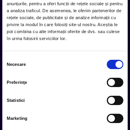
anunțurile, pentru a oferi funcții de rețele sociale și pentru
inbox.
a analiza traficul. De asemenea, le oferim partenerilor de
Aboneaza-te la newsletter-ul nostru, fii primul la care ajung
rețele sociale, de publicitate și de analize informații cu
evenimentele noi.
privire la modul în care folosiți site-ul nostru. Aceștia le
pot combina cu alte informații oferite de dvs. sau culese
în urma folosirii serviciilor lor.
Subscribe
Selecția
Urmareste noutatile pe
Necesare
consimțământului
Preferinţe
Cum comand
Statistici
Metode plata
Metode livrare
Marketing
Magazine partenere
Intrebari Frecvente - FAQ