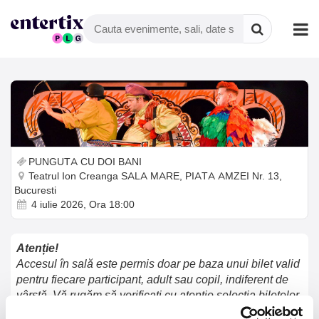
PUNGUTA CU DOI BANI
Teatrul Ion Creanga SALA MARE, PIATA AMZEI Nr. 13,
Bucuresti
4 iulie 2026, Ora 18:00
Atenție!
Accesul în sală este permis doar pe baza unui bilet valid
pentru fiecare participant, adult sau copil, indiferent de
vârstă. Vă rugăm să verificați cu atenție selecția biletelor
accesând butonul „Vezi coșul” pentru a vă asigura că