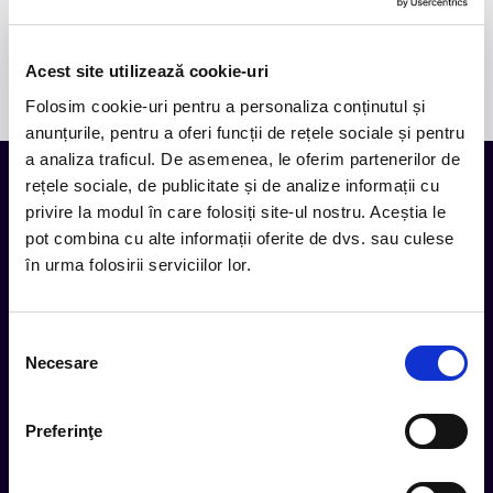
biletele adăugate în coș corespund spectacolului dorit.
Biletele achiziționate nu sunt rambursabile. Vă mulțumim
pentru înțelegere!
Acest site utilizează cookie-uri
Folosim cookie-uri pentru a personaliza conținutul și
anunțurile, pentru a oferi funcții de rețele sociale și pentru
a analiza traficul. De asemenea, le oferim partenerilor de
rețele sociale, de publicitate și de analize informații cu
privire la modul în care folosiți site-ul nostru. Aceștia le
Tot ce te intereseaza, direct in
pot combina cu alte informații oferite de dvs. sau culese
inbox.
în urma folosirii serviciilor lor.
Aboneaza-te la newsletter-ul nostru, fii primul la care ajung
evenimentele noi.
Selecția
Necesare
consimțământului
Subscribe
Preferinţe
Urmareste noutatile pe