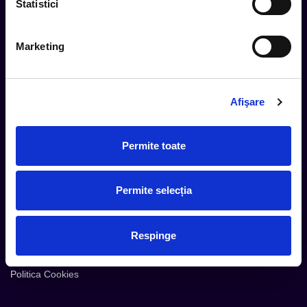
Statistici
Marketing
Cum comand
Metode plata
Metode livrare
Afişare
Magazine partenere
Intrebari Frecvente - FAQ
Permite toate
Termeni si Conditii
Contact
Permite selecția
Servicii Organizatori
Serviciul CareTix
Respinge
Despre noi
Politica Confidentialitate
Politica Cookies