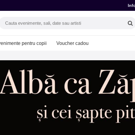
Inf
enimente pentru copii
Voucher cadou