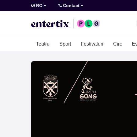
RO
Contact
Teatru
Sport
Festivaluri
Circ
Ev