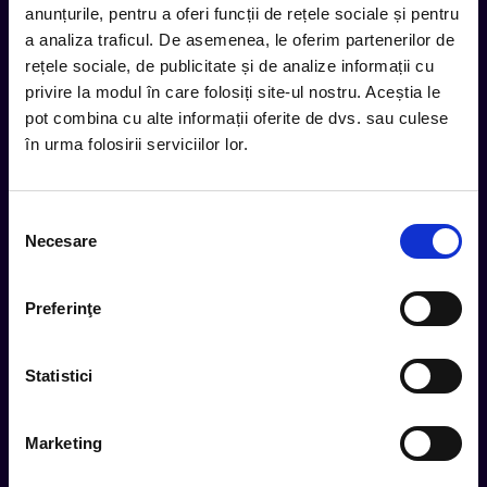
anunțurile, pentru a oferi funcții de rețele sociale și pentru
inbox.
a analiza traficul. De asemenea, le oferim partenerilor de
Aboneaza-te la newsletter-ul nostru, fii primul la care ajung
rețele sociale, de publicitate și de analize informații cu
evenimentele noi.
privire la modul în care folosiți site-ul nostru. Aceștia le
pot combina cu alte informații oferite de dvs. sau culese
în urma folosirii serviciilor lor.
Subscribe
Selecția
Urmareste noutatile pe
Necesare
consimțământului
Preferinţe
Cum comand
Statistici
Metode plata
Metode livrare
Marketing
Magazine partenere
Intrebari Frecvente - FAQ