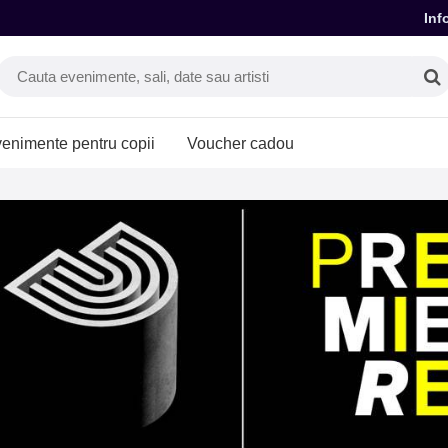
Inf
enimente pentru copii
Voucher cadou