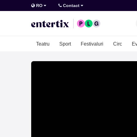
RO
Contact
Teatru
Sport
Festivaluri
Circ
Ev