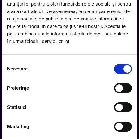
anunțurile, pentru a oferi funcții de rețele sociale și pentru
inbox.
a analiza traficul. De asemenea, le oferim partenerilor de
Aboneaza-te la newsletter-ul nostru, fii primul la care ajung
rețele sociale, de publicitate și de analize informații cu
evenimentele noi.
privire la modul în care folosiți site-ul nostru. Aceștia le
pot combina cu alte informații oferite de dvs. sau culese
în urma folosirii serviciilor lor.
Subscribe
Selecția
Urmareste noutatile pe
Necesare
consimțământului
Preferinţe
Cum comand
Statistici
Metode plata
Metode livrare
Marketing
Magazine partenere
Intrebari Frecvente - FAQ