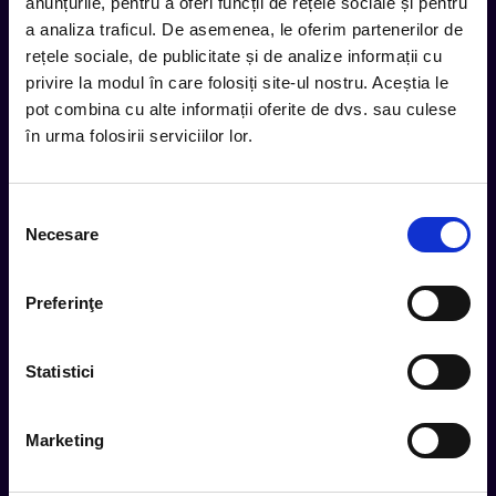
inbox.
anunțurile, pentru a oferi funcții de rețele sociale și pentru
a analiza traficul. De asemenea, le oferim partenerilor de
Aboneaza-te la newsletter-ul nostru, fii primul la care ajung
rețele sociale, de publicitate și de analize informații cu
evenimentele noi.
privire la modul în care folosiți site-ul nostru. Aceștia le
pot combina cu alte informații oferite de dvs. sau culese
în urma folosirii serviciilor lor.
Subscribe
Selecția
Urmareste noutatile pe
Necesare
consimțământului
Preferinţe
Cum comand
Metode plata
Statistici
Metode livrare
Magazine partenere
Marketing
Intrebari Frecvente - FAQ
Termeni si Conditii