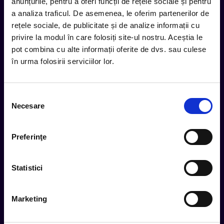
inbox.
anunțurile, pentru a oferi funcții de rețele sociale și pentru
a analiza traficul. De asemenea, le oferim partenerilor de
Aboneaza-te la newsletter-ul nostru, fii primul la care ajung
rețele sociale, de publicitate și de analize informații cu
evenimentele noi.
privire la modul în care folosiți site-ul nostru. Aceștia le
pot combina cu alte informații oferite de dvs. sau culese
în urma folosirii serviciilor lor.
Subscribe
Selecția
Urmareste noutatile pe
Necesare
consimțământului
Preferinţe
Cum comand
Metode plata
Statistici
Metode livrare
Magazine partenere
Marketing
Intrebari Frecvente - FAQ
Termeni si Conditii