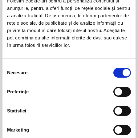
Folosim cookie-uri pentru a personaliza conținutul și
vor aparea in partea de jos a ecranului.
anunțurile, pentru a oferi funcții de rețele sociale și pentru
a analiza traficul. De asemenea, le oferim partenerilor de
SUPER VIP
VIP
rețele sociale, de publicitate și de analize informații cu
Pret Normal -
2 720,00 lei
Pret Normal -
2 040,00 lei
privire la modul în care folosiți site-ul nostru. Aceștia le
Categoria I
Categoria 2
pot combina cu alte informații oferite de dvs. sau culese
Pret Normal -
1 292,00 lei
Pret Normal -
1 020,00 lei
în urma folosirii serviciilor lor.
Categoria 3
Categoria 4
Pret Normal -
816,00 lei
Pret Normal -
544,00 lei
Indisponibil
Selecția
Loc indisponibil
Necesare
consimțământului
Apropie
Indeparteaza
Preferinţe
r15
r15
r15
r15
r15
r15
r15
r15
r15
r15
r15
r15
14
13
12
11
10
r14
r14
r14
r14
r14
r14
r14
12
11
10
Statistici
11
10
Marketing