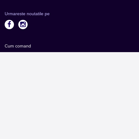
Urmareste noutatile pe
Cum comand
Metode plata
Metode livrare
Magazine partenere
Intrebari Frecvente - FAQ
Termeni si Conditii
Contact
Servicii Organizatori
Serviciul CareTix
Despre noi
Politica Confidentialitate