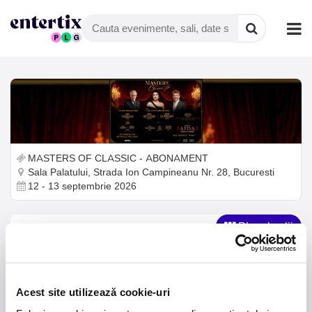
MASTERS OF CLASSIC - ABONAMENT
Sala Palatului, Strada Ion Campineanu Nr. 28, Bucuresti
12 - 13 septembrie 2026
Planul salii
Alegeti-va locurile din planul de mai jos. Folositi scroll-ul
pentru zoom in si out. Navigati tragand de harta. Faceti click
Acest site utilizează cookie-uri
pe un loc pentru a-l adauga sau scoate din cos. Continutul
cosului de cumparaturi si optiunile de discount (daca sunt)