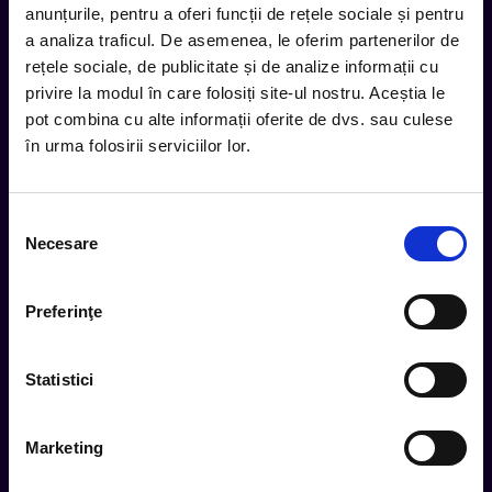
anunțurile, pentru a oferi funcții de rețele sociale și pentru
inbox.
a analiza traficul. De asemenea, le oferim partenerilor de
Aboneaza-te la newsletter-ul nostru, fii primul la care ajung
rețele sociale, de publicitate și de analize informații cu
evenimentele noi.
privire la modul în care folosiți site-ul nostru. Aceștia le
pot combina cu alte informații oferite de dvs. sau culese
în urma folosirii serviciilor lor.
Subscribe
Selecția
Urmareste noutatile pe
Necesare
consimțământului
Preferinţe
Cum comand
Statistici
Metode plata
Metode livrare
Marketing
Magazine partenere
Intrebari Frecvente - FAQ