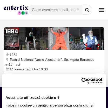
1984
Teatrul National 'Vasile Alecsandri', Str. Agata Barsescu
nr.18, Iasi
14 iunie 2026, Ora 19:00
Acest site utilizează cookie-uri
Folosim cookie-uri pentru a personaliza conținutul și
Tot ce te intereseaza, direct in