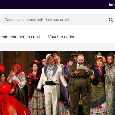
Inf
enimente pentru copii
Voucher cadou