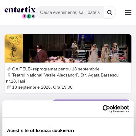
GAITELE- reprogramat pentru 18 septembrie
Teatrul National 'Vasile Alecsandri', Str. Agata Barsescu
nr.18, Iasi
18 septembrie 2026, Ora 19:00
Planul salii
Lista sectoare
Alegeti-va locurile din planul de mai jos. Folositi scroll-ul
pentru zoom in si out. Navigati tragand de harta. Faceti click
Acest site utilizează cookie-uri
pe un loc pentru a-l adauga sau scoate din cos. Continutul