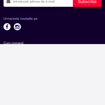
Subscribe
Urmareste noutatile pe
Cum comand
Metode plata
Metode livrare
Magazine partenere
Intrebari Frecvente - FAQ
Termeni si Conditii
Contact
Servicii Organizatori
Serviciul CareTix
Despre noi