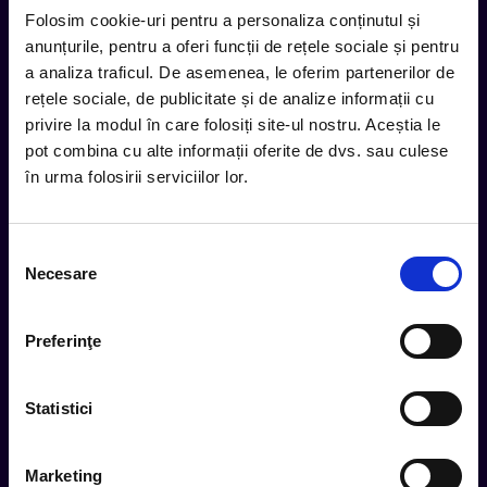
Folosim cookie-uri pentru a personaliza conținutul și
anunțurile, pentru a oferi funcții de rețele sociale și pentru
Tot ce te intereseaza, direct in
a analiza traficul. De asemenea, le oferim partenerilor de
inbox.
rețele sociale, de publicitate și de analize informații cu
Aboneaza-te la newsletter-ul nostru, fii primul la care ajung
privire la modul în care folosiți site-ul nostru. Aceștia le
evenimentele noi.
pot combina cu alte informații oferite de dvs. sau culese
în urma folosirii serviciilor lor.
Subscribe
Selecția
Necesare
consimțământului
Urmareste noutatile pe
Preferinţe
Statistici
Cum comand
Metode plata
Marketing
Metode livrare