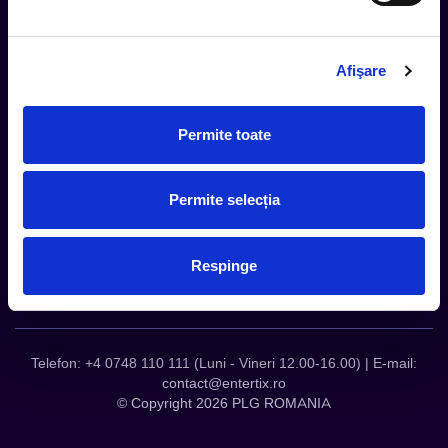
Magazine partenere
Intrebari Frecvente - FAQ
Afişare
Termeni si Conditii
Contact
Servicii Organizatori
Permite toate
Serviciul CareTix
Despre noi
Permite selecția
Politica Confidentialitate
Politica Cookies
Respinge
Telefon: +4 0748 110 111 (Luni - Vineri 12.00-16.00) | E-mail:
contact@entertix.ro
© Copyright 2026 PLG ROMANIA