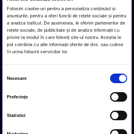
Folosim cookie-uri pentru a personaliza conținutul și
anunțurile, pentru a oferi funcții de rețele sociale și pentru
Tot ce te intereseaza, direct in
a analiza traficul. De asemenea, le oferim partenerilor de
inbox.
rețele sociale, de publicitate și de analize informații cu
privire la modul în care folosiți site-ul nostru. Aceștia le
Aboneaza-te la newsletter-ul nostru, fii primul la care ajung
pot combina cu alte informații oferite de dvs. sau culese
evenimentele noi.
în urma folosirii serviciilor lor.
Subscribe
Selecția
Necesare
consimțământului
Urmareste noutatile pe
Preferinţe
Statistici
Cum comand
Metode plata
Marketing