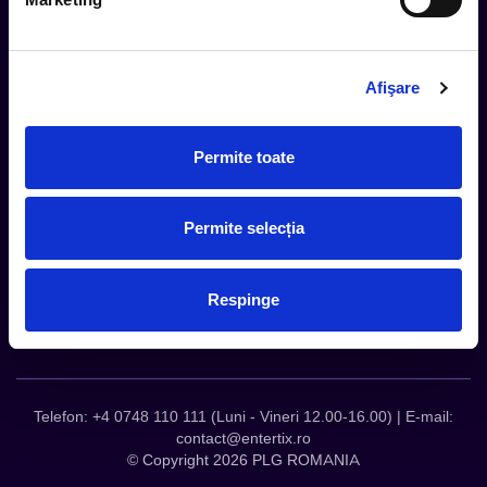
Metode livrare
Magazine partenere
Intrebari Frecvente - FAQ
Afişare
Termeni si Conditii
Contact
Permite toate
Servicii Organizatori
Serviciul CareTix
Despre noi
Permite selecția
Politica Confidentialitate
Politica Cookies
Respinge
Telefon: +4 0748 110 111 (Luni - Vineri 12.00-16.00) | E-mail:
contact@entertix.ro
© Copyright 2026 PLG ROMANIA