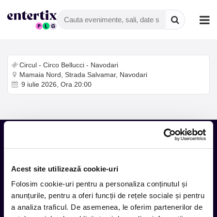
Circul - Circo Bellucci - Navodari
Mamaia Nord, Strada Salvamar, Navodari
9 iulie 2026, Ora 20:00
Tot ce te intereseaza, direct in
Acest site utilizează cookie-uri
inbox.
Folosim cookie-uri pentru a personaliza conținutul și
Aboneaza-te la newsletter-ul nostru, fii primul la care ajung
anunțurile, pentru a oferi funcții de rețele sociale și pentru
evenimentele noi.
a analiza traficul. De asemenea, le oferim partenerilor de