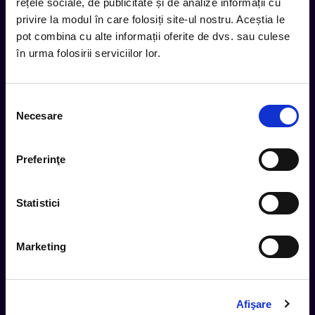
rețele sociale, de publicitate și de analize informații cu
privire la modul în care folosiți site-ul nostru. Aceștia le
Subscribe
pot combina cu alte informații oferite de dvs. sau culese
în urma folosirii serviciilor lor.
Urmareste noutatile pe
Selecția
Necesare
consimțământului
Cum comand
Preferinţe
Metode plata
Metode livrare
Statistici
Magazine partenere
Intrebari Frecvente - FAQ
Termeni si Conditii
Marketing
Contact
Servicii Organizatori
Afişare
Serviciul CareTix