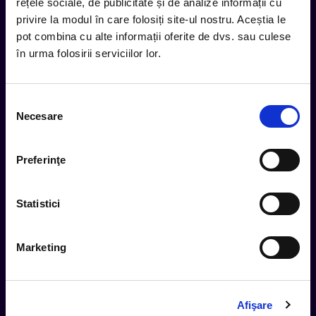
rețele sociale, de publicitate și de analize informații cu
privire la modul în care folosiți site-ul nostru. Aceștia le
Subscribe
pot combina cu alte informații oferite de dvs. sau culese
în urma folosirii serviciilor lor.
Urmareste noutatile pe
Selecția
Necesare
consimțământului
Cum comand
Preferinţe
Metode plata
Metode livrare
Statistici
Magazine partenere
Intrebari Frecvente - FAQ
Termeni si Conditii
Marketing
Contact
Servicii Organizatori
Afişare
Serviciul CareTix