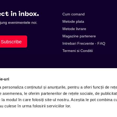
ct in inbox.
Cum comand
Metode plata
 ajung evenimentele noi.
Metode livrare
Magazine partenere
Subscribe
Intrebari Frecvente - FAQ
Termeni si Conditii
ie-uri
personaliza conținutul și anunțurile, pentru a oferi funcții de rețe
De asemenea, le oferim partenerilor de rețele sociale, de publicitat
e la modul în care folosiți site-ul nostru. Aceștia le pot combina c
E-mail: contact@entertix.ro
u culese în urma folosirii serviciilor lor.