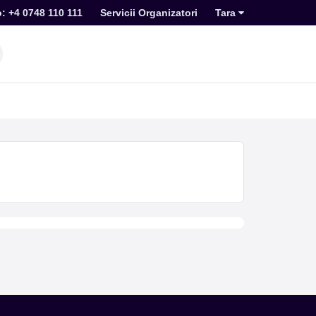
o: +4 0748 110 111
Servicii Organizatori
Tara