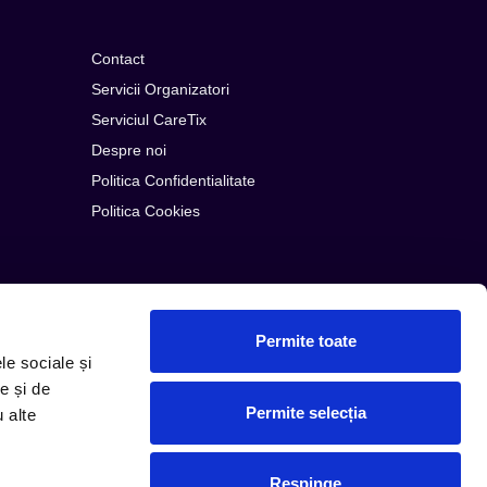
Contact
Servicii Organizatori
Serviciul CareTix
Despre noi
Politica Confidentialitate
Politica Cookies
Permite toate
le sociale și
e și de
Permite selecția
u alte
© Copyright 2026 PLG ROMANIA
Respinge