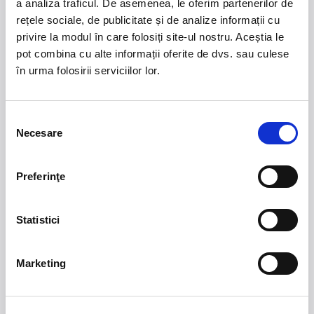
Copil -
65,00 lei
Copil -
55,00 lei
a analiza traficul. De asemenea, le oferim partenerilor de
rețele sociale, de publicitate și de analize informații cu
Tribuna Laterala
Indisponibil
Adult -
55,00 lei
privire la modul în care folosiți site-ul nostru. Aceștia le
Copil -
45,00 lei
Loc indisponibil
pot combina cu alte informații oferite de dvs. sau culese
în urma folosirii serviciilor lor.
Apropie
Indeparteaza
Selecția
Necesare
consimțământului
Preferinţe
1
48
2
47
1
36
1
3
36
46
2
35
2
4
35
45
3
34
3
5
34
44
4
33
4
6
33
43
5
32
5
7
32
42
6
31
6
8
31
41
Statistici
40
30
9
7
30
7
39
10
8
29
8
38
11
9
28
9
37
12
10
27
10
36
13
11
26
11
35
14
12
25
12
34
15
Marketing
33
16
24
13
14
24
15
23
16
22
17
13
21
32
18
14
20
31
15
19
30
16
17
29
17
18
28
18
19
27
20
26
21
25
44
22
43
23
25
42
24
26
41
27
40
44
28
39
43
29
25
66
38
42
30
26
65
37
37
41
31
27
64
38
36
40
32
28
63
39
35
39
33
29
62
66
40
38
34
30
61
65
41
37
37
31
60
64
42
38
36
32
59
63
43
39
35
33
58
62
44
66
40
34
57
61
45
65
41
37
56
60
46
64
42
38
55
59
47
63
43
39