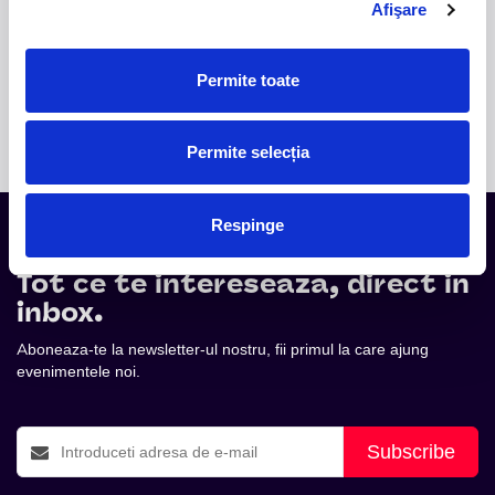
54
58
48
62
44
40
Afişare
53
57
49
61
45
41
52
56
50
60
46
42
55
51
59
47
39
43
54
58
48
38
44
22
53
57
49
37
45
23
52
52
56
50
36
46
24
51
29
55
51
35
47
25
50
30
54
34
48
26
49
31
53
33
49
27
48
52
32
52
32
50
28
47
51
33
29
31
51
29
46
50
34
30
30
45
49
35
31
44
48
36
52
32
88
43
47
37
51
33
87
29
49
42
46
38
50
34
86
30
50
41
45
39
49
35
85
31
51
44
40
48
36
84
32
52
43
47
37
83
33
53
42
46
38
82
34
54
41
45
39
81
35
55
44
40
80
36
56
43
79
37
57
42
78
38
58
41
77
39
59
76
40
60
75
61
74
62
73
63
64
65
66
67
68
Permite toate
Cosul de cumparaturi este gol.
Permite selecția
Respinge
Tot ce te intereseaza, direct in
inbox.
Aboneaza-te la newsletter-ul nostru, fii primul la care ajung
evenimentele noi.
Subscribe