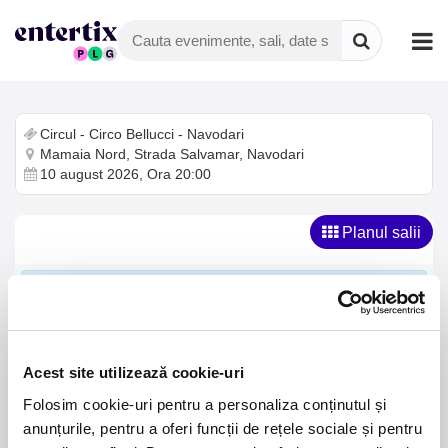
Circul - Circo Bellucci - Navodari
Mamaia Nord, Strada Salvamar, Navodari
10 august 2026, Ora 20:00
Planul salii
Alegeti-va locurile din planul de mai jos. Folositi scroll-ul
pentru zoom in si out. Navigati tragand de harta. Faceti click
pe un loc pentru a-l adauga sau scoate din cos. Continutul
cosului de cumparaturi si optiunile de discount (daca sunt)
vor aparea in partea de jos a ecranului.
Acest site utilizează cookie-uri
Folosim cookie-uri pentru a personaliza conținutul și
Loja
Tribuna Centrala Numerotata
anunțurile, pentru a oferi funcții de rețele sociale și pentru
Adult -
75,00 lei
Adult -
65,00 lei